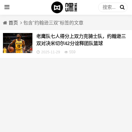
首页
包含"约翰逊三双"标签的文章
老鹰队七人得分上双力克骑士队，约翰逊三
双对决米切尔42分诠释团队篮球
559
2025-11-29