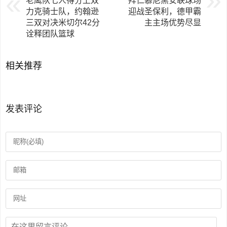
老鹰队七人得分上双
拜仁慕尼黑安联球场
力克骑士队，约翰逊
迎战圣保利，德甲霸
三双对决米切尔42分
主主场优势尽显
诠释团队篮球
相关推荐
发表评论