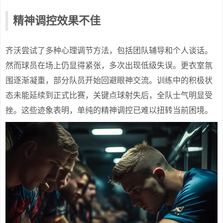
精神调控效果不佳
齐沃尝试了多种心理调节方法，包括团队辅导和个人谈话。
然而球员在场上仍显得紧张，多次出现低级失误。更衣室氛
围逐渐凝重，部分队员开始回避眼神交流。训练中的积极状
态未能延续到正式比赛，关键点球射失后，全队士气明显受
挫。这些迹象表明，单纯的精神调控已难以扭转当前困境。